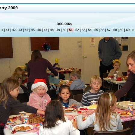
arty 2009
DSC 0064
|
<
|
41
|
42
|
43
|
44
|
45
|
46
|
47
|
48
|
49
|
50
|
51
|
52
|
53
|
54
|
55
|
56
|
57
|
58
|
59
|
60
|
>