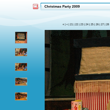
Christmas Party 2009
«
|
<
|
21
|
22
|
23
|
24
|
25
|
26
|
27
|
28