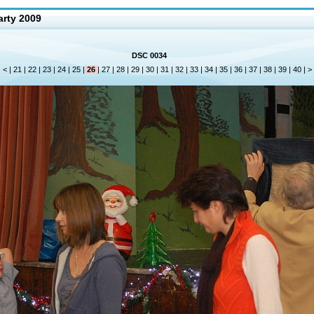
arty 2009
DSC 0034
|
<
|
21
|
22
|
23
|
24
|
25
|
26
|
27
|
28
|
29
|
30
|
31
|
32
|
33
|
34
|
35
|
36
|
37
|
38
|
39
|
40
|
>