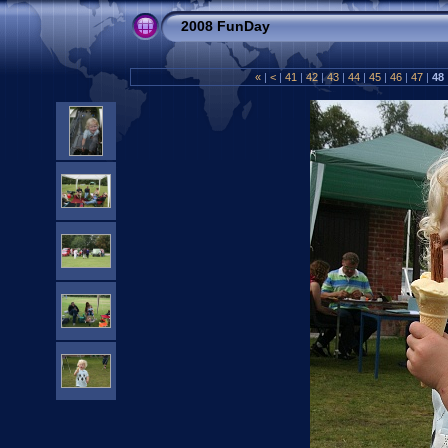
2008 FunDay
«
|
<
|
41
|
42
|
43
|
44
|
45
|
46
|
47
|
48